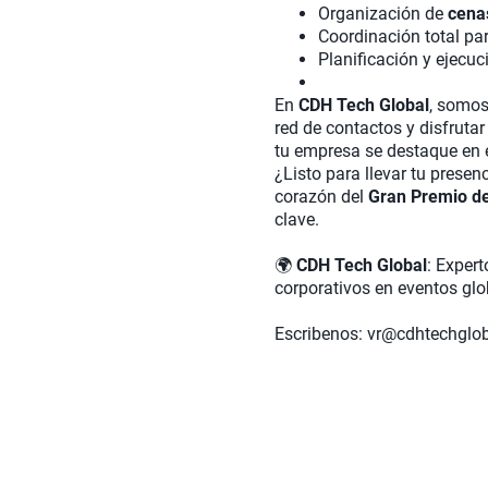
Organización de
cena
Coordinación total pa
Planificación y ejecuc
En
CDH Tech Global
, somos
red de contactos y disfruta
tu empresa se destaque en e
¿Listo para llevar tu prese
corazón del
Gran Premio d
clave.
🌍
CDH Tech Global
: Exper
corporativos en eventos glob
Escribenos: vr@cdhtechglo