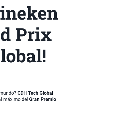
eineken
d Prix
lobal!
l mundo?
CDH Tech Global
 al máximo del
Gran Premio