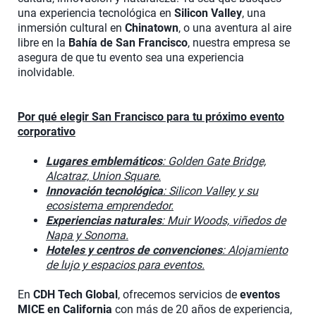
una experiencia tecnológica en
Silicon Valley
, una
inmersión cultural en
Chinatown
, o una aventura al aire
libre en la
Bahía de San Francisco
, nuestra empresa se
asegura de que tu evento sea una experiencia
inolvidable.
Por qué elegir San Francisco para tu próximo evento
corporativo
Lugares emblemáticos
: Golden Gate Bridge,
Alcatraz, Union Square.
Innovación tecnológica
: Silicon Valley y su
ecosistema emprendedor.
Experiencias naturales
: Muir Woods, viñedos de
Napa y Sonoma.
Hoteles y centros de convenciones
: Alojamiento
de lujo y espacios para eventos.
En
CDH Tech Global
, ofrecemos servicios de
eventos
MICE en California
con más de 20 años de experiencia,